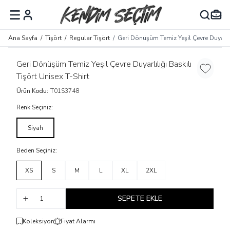
MENÜ
Ana Sayfa
/
Tişört
/
Regular Tişört
/
Geri Dönüşüm Temiz Yeşil Çevre Duyarlılı
Geri Dönüşüm Temiz Yeşil Çevre Duyarlılığı Baskılı
Favoriye
Tişört Unisex T-Shirt
Ürün Kodu:
T01S3748
Renk Seçiniz:
Siyah
Beden Seçiniz:
XS
S
M
L
XL
2XL
SEPETE EKLE
Koleksiyon
Fiyat Alarmı