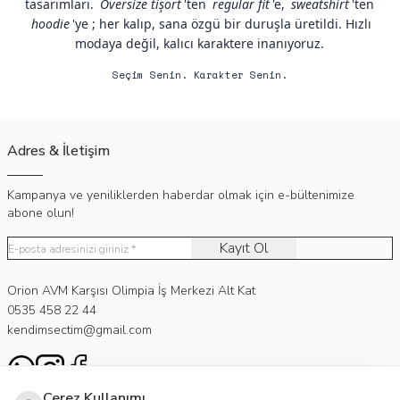
tasarımları.
Oversize tişört
'ten
regular fit
'e,
sweatshirt
'ten
hoodie
'ye ; her kalıp, sana özgü bir duruşla üretildi. Hızlı
modaya değil, kalıcı karaktere inanıyoruz.
Seçim Senin. Karakter Senin.
Adres & İletişim
Kampanya ve yeniliklerden haberdar olmak için e-bültenimize
abone olun!
Kayıt Ol
Adres
Orion AVM Karşısı Olimpia İş Merkezi Alt Kat
Telefon
0535 458 22 44
E-Posta
kendimsectim@gmail.com
WhatsApp
Instagram
Facebook
Çerez Kullanımı