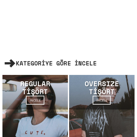
KATEGORİYE GÖRE İNCELE
REGULAR
OVERSIZE
TİŞÖRT
TİŞÖRT
İNCELE
İNCELE
İNCELE
İNCELE