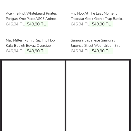
%
15
%
15
Ace Fire Fist Whitebeard Pirates
Hip Hop At The Last Moment
İndirim
İndirim
Portgas One Piece ASCE Anime
Trapstar Gotik Gothic Trap Baskılı
646,94
TL
549,90
TL
646,94
TL
549,90
TL
Kol Baskılı Oversize T-shirt
Oversize Tişört Siyah Unisex T-
shirt
%
15
%
15
Mac Miller T-shirt Rap Hip Hop
Samurai Japanese Samuray
İndirim
İndirim
Kafa Baskılı Beyaz Oversize
Japonca Street Wear Urban Sırt
646,94
TL
549,90
TL
646,94
TL
549,90
TL
Tişört
Ön Baskılı Oversize Tişört Unisex
T-Shirt