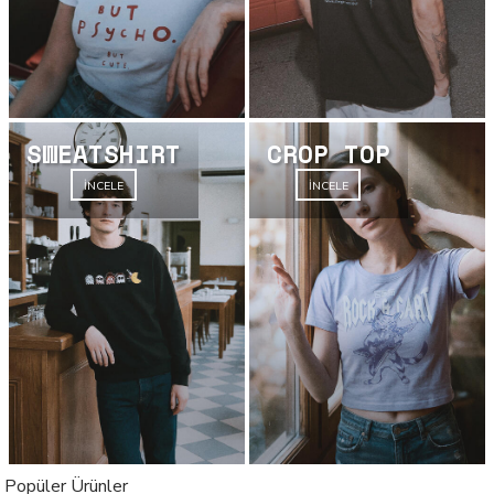
SWEATSHIRT
CROP TOP
İNCELE
İNCELE
İNCELE
İNCELE
Popüler Ürünler