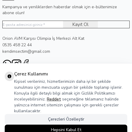
Kampanya ve yeniliklerden haberdar olmak için e-bültenimize
abone olun!
Kayıt Ol
Adres
Orion AVM Karşısı Olimpia İş Merkezi Alt Kat
Telefon
0535 458 22 44
E-Posta
kendimsectim@gmail.com
WhatsApp
Instagram
Facebook
Çerez Kullanımı
Kategoriler
Kişisel verileriniz, hizmetlerimizin daha iyi bir şekilde
Koleksiyonlar
sunulması için mevzuata uygun bir şekilde toplanıp işlenir.
Konuyla ilgili detaylı bilgi almak için Gizlilik Politikamızı
Önemli Bilgiler
inceleyebilirsiniz.
Reddet
seçeneğine tıklamanız halinde
yalnızca internet sitemizin çalışması için gerekli çerezler
Üye
kullanılacaktır.
Çerezleri Özelleştir
Hepsini Kabul Et