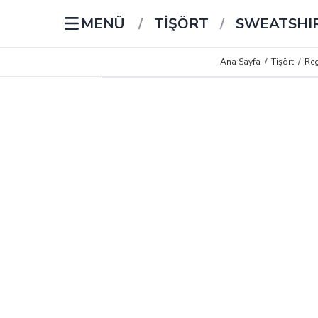
MENÜ
/
TİŞÖRT
/
SWEATSHI
Ana Sayfa
/
Tişört
/
Reg