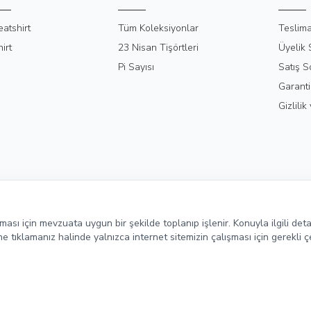
atshirt
Tüm Koleksiyonlar
Teslima
irt
23 Nisan Tişörtleri
Üyelik
Pi Sayısı
Satış S
Garanti
Gizlili
ulması için mevzuata uygun bir şekilde toplanıp işlenir. Konuyla ilgili deta
 tıklamanız halinde yalnızca internet sitemizin çalışması için gerekli ç