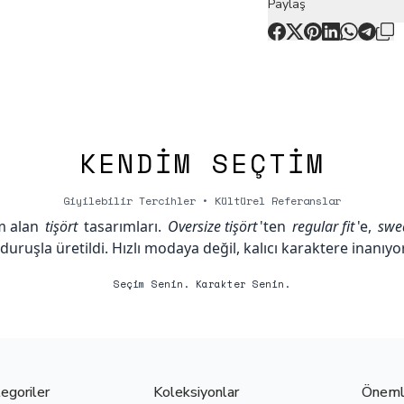
Paylaş
KENDIM SEÇTIM
Giyilebilir Tercihler • Kültürel Referanslar
m alan
tişört
tasarımları.
Oversize tişört
'ten
regular fit
'e,
swea
 duruşla üretildi. Hızlı modaya değil, kalıcı karaktere inanıyo
Seçim Senin. Karakter Senin.
egoriler
Koleksiyonlar
Önemli