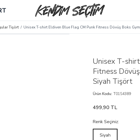
RT
ular Tişört
/
Unisex T-shirt Eldiven Blue Flag CM Punk Fitness Dövüş Boks Gym 
Unisex T-shir
Fitness Dövüş
Siyah Tişört
Ürün Kodu:
T01S4389
499,90
TL
Renk Seçiniz:
Siyah