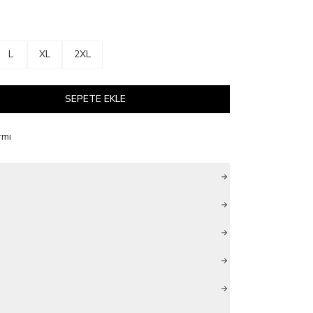
L
XL
2XL
SEPETE EKLE
rmı