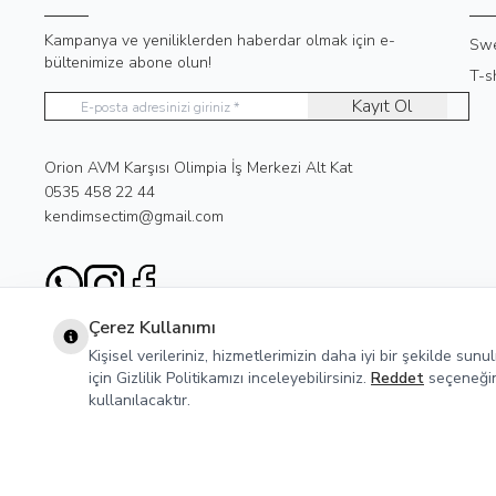
Kampanya ve yeniliklerden haberdar olmak için e-
Swe
bültenimize abone olun!
T-sh
Kayıt Ol
Adres
Orion AVM Karşısı Olimpia İş Merkezi Alt Kat
Telefon
0535 458 22 44
E-Posta
kendimsectim@gmail.com
WhatsApp
Instagram
Facebook
Çerez Kullanımı
Kişisel verileriniz, hizmetlerimizin daha iyi bir şekilde sun
için Gizlilik Politikamızı inceleyebilirsiniz.
Reddet
seçeneğine
kullanılacaktır.