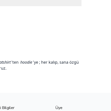
tshirt
'ten
hoodie
'ye ; her kalıp, sana özgü
ruz.
 Bilgiler
Üye