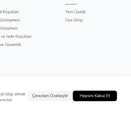
t Koşulları
Yeni Üyelik
 Sözleşmesi
Üye Girişi
özleşmesi
 ve İade Koşulları
k ve Güvenlik
ylı bilgi almak
Çerezleri Özelleştir
Hepsini Kabul Et
erezler