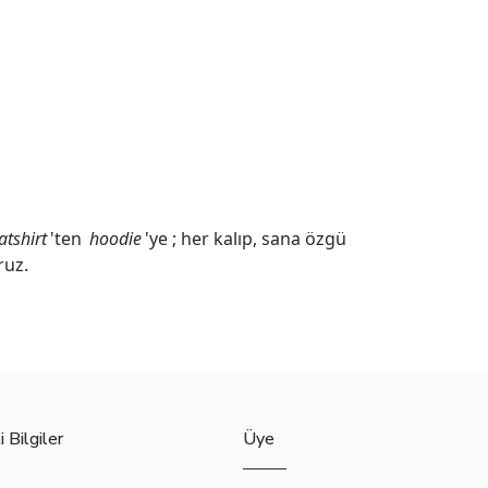
tshirt
'ten
hoodie
'ye ; her kalıp, sana özgü
ruz.
 Bilgiler
Üye