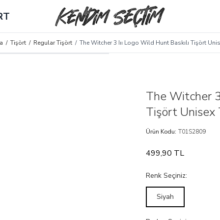
RT
a
/
Tişört
/
Regular Tişört
/
The Witcher 3 Iıı Logo Wild Hunt Baskılı Tişört Unis
The Witcher 3 
Tişört Unisex 
Ürün Kodu:
T01S2809
499,90
TL
Renk Seçiniz:
Siyah