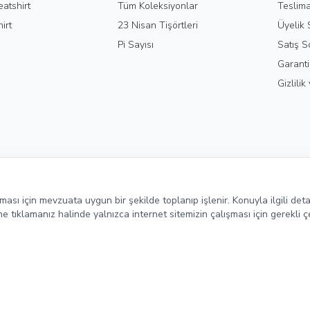
atshirt
Tüm Koleksiyonlar
Teslima
irt
23 Nisan Tişörtleri
Üyelik
Pi Sayısı
Satış S
Garanti
Gizlili
ulması için mevzuata uygun bir şekilde toplanıp işlenir. Konuyla ilgili deta
 tıklamanız halinde yalnızca internet sitemizin çalışması için gerekli ç