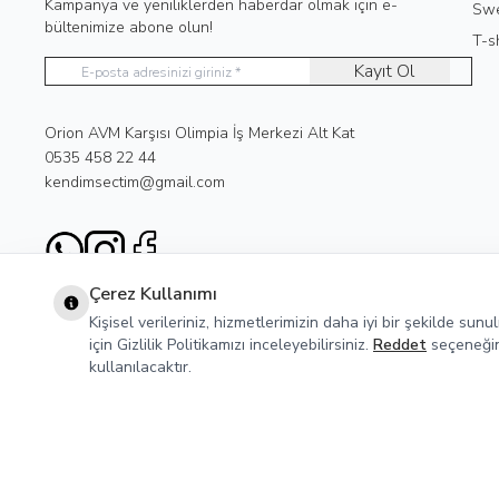
Kampanya ve yeniliklerden haberdar olmak için e-
Swe
bültenimize abone olun!
T-sh
Kayıt Ol
Adres
Orion AVM Karşısı Olimpia İş Merkezi Alt Kat
Telefon
0535 458 22 44
E-Posta
kendimsectim@gmail.com
WhatsApp
Instagram
Facebook
Çerez Kullanımı
Kişisel verileriniz, hizmetlerimizin daha iyi bir şekilde sun
için Gizlilik Politikamızı inceleyebilirsiniz.
Reddet
seçeneğine
kullanılacaktır.