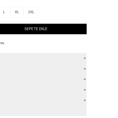
L
XL
2XL
SEPETE EKLE
rmı