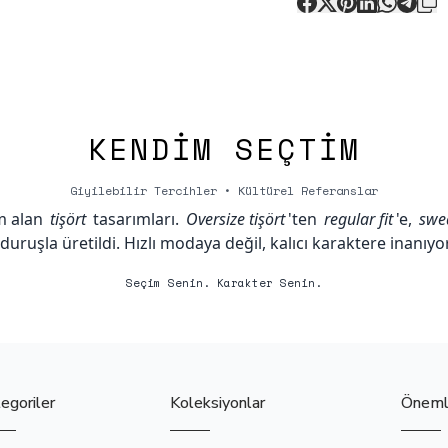
KENDIM SEÇTIM
Giyilebilir Tercihler • Kültürel Referanslar
m alan
tişört
tasarımları.
Oversize tişört
'ten
regular fit
'e,
swea
 duruşla üretildi. Hızlı modaya değil, kalıcı karaktere inanıyo
Seçim Senin. Karakter Senin.
egoriler
Koleksiyonlar
Önemli