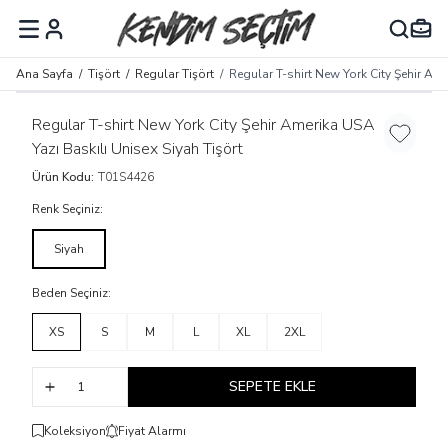
MENÜ
Ana Sayfa
/
Tişört
/
Regular Tişört
/
Regular T-shirt New York City Şehir Ame
Regular T-shirt New York City Şehir Amerika USA
Favoriye
Yazı Baskılı Unisex Siyah Tişört
Ürün Kodu:
T01S4426
Renk Seçiniz:
Siyah
Beden Seçiniz:
XS
S
M
L
XL
2XL
SEPETE EKLE
Koleksiyon
Fiyat Alarmı