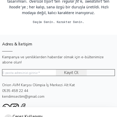
tasarımları.
Oversize tişört
'ten
regular fit
'e,
sweatshirt
'ten
hoodie
'ye ; her kalıp, sana özgü bir duruşla üretildi. Hızlı
modaya değil, kalıcı karaktere inanıyoruz.
Seçim Senin. Karakter Senin.
Adres & İletişim
Kampanya ve yeniliklerden haberdar olmak için e-bültenimize
abone olun!
Kayıt Ol
Adres
Orion AVM Karşısı Olimpia İş Merkezi Alt Kat
Telefon
0535 458 22 44
E-Posta
kendimsectim@gmail.com
WhatsApp
Instagram
Facebook
Çerez Kullanımı