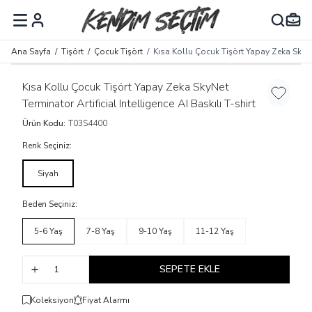
MENÜ
Ana Sayfa
/
Tişört
/
Çocuk Tişört
/
Kısa Kollu Çocuk Tişört Yapay Zeka SkyNet 
Kısa Kollu Çocuk Tişört Yapay Zeka SkyNet
Favoriye
Terminator Artificial Intelligence AI Baskılı T-shirt
Ürün Kodu:
T03S4400
Renk Seçiniz:
Siyah
Beden Seçiniz:
5-6 Yaş
7-8 Yaş
9-10 Yaş
11-12 Yaş
SEPETE EKLE
Koleksiyon
Fiyat Alarmı