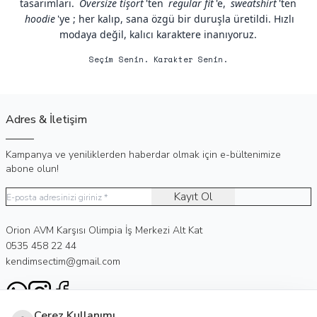
tasarımları.
Oversize tişört
'ten
regular fit
'e,
sweatshirt
'ten
hoodie
'ye ; her kalıp, sana özgü bir duruşla üretildi. Hızlı
modaya değil, kalıcı karaktere inanıyoruz.
Seçim Senin. Karakter Senin.
Adres & İletişim
Kampanya ve yeniliklerden haberdar olmak için e-bültenimize
abone olun!
Kayıt Ol
Adres
Orion AVM Karşısı Olimpia İş Merkezi Alt Kat
Telefon
0535 458 22 44
E-Posta
kendimsectim@gmail.com
WhatsApp
Instagram
Facebook
Çerez Kullanımı