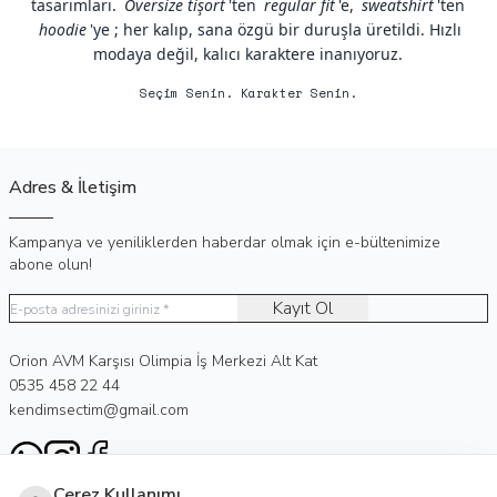
tasarımları.
Oversize tişört
'ten
regular fit
'e,
sweatshirt
'ten
hoodie
'ye ; her kalıp, sana özgü bir duruşla üretildi. Hızlı
modaya değil, kalıcı karaktere inanıyoruz.
Seçim Senin. Karakter Senin.
Adres & İletişim
Kampanya ve yeniliklerden haberdar olmak için e-bültenimize
abone olun!
Kayıt Ol
Adres
Orion AVM Karşısı Olimpia İş Merkezi Alt Kat
Telefon
0535 458 22 44
E-Posta
kendimsectim@gmail.com
WhatsApp
Instagram
Facebook
Çerez Kullanımı