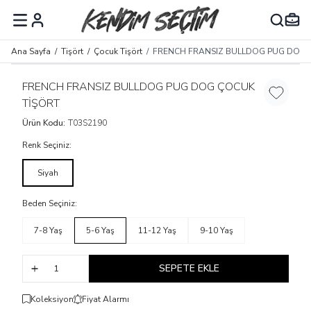
MENÜ
Ana Sayfa
/
Tişört
/
Çocuk Tişört
/
FRENCH FRANSIZ BULLDOG PUG DOG 
FRENCH FRANSIZ BULLDOG PUG DOG ÇOCUK
Favoriye 
TİŞÖRT
Ürün Kodu:
T03S2190
Renk Seçiniz:
Siyah
Beden Seçiniz:
7-8 Yaş
5-6 Yaş
11-12 Yaş
9-10 Yaş
SEPETE EKLE
Koleksiyon
Fiyat Alarmı