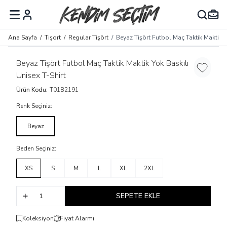
MENÜ
Ana Sayfa
/
Tişört
/
Regular Tişört
/
Beyaz Tişört Futbol Maç Taktik Maktik Y
Beyaz Tişört Futbol Maç Taktik Maktik Yok Baskılı
Favoriye
Unisex T-Shirt
Ürün Kodu:
T01B2191
Renk Seçiniz:
Beyaz
Beden Seçiniz:
XS
S
M
L
XL
2XL
SEPETE EKLE
Koleksiyon
Fiyat Alarmı