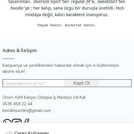
tasarımları.
Oversize tişört
'ten
regular fit
'e,
sweatshirt
'ten
hoodie
'ye ; her kalıp, sana özgü bir duruşla üretildi. Hızlı
modaya değil, kalıcı karaktere inanıyoruz.
Seçim Senin. Karakter Senin.
Adres & İletişim
Kampanya ve yeniliklerden haberdar olmak için e-bültenimize
abone olun!
Kayıt Ol
Adres
Orion AVM Karşısı Olimpia İş Merkezi Alt Kat
Telefon
0535 458 22 44
E-Posta
kendimsectim@gmail.com
WhatsApp
Instagram
Facebook
Çerez Kullanımı