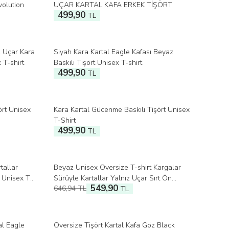
volution
UÇAR KARTAL KAFA ERKEK TİŞÖRT
499,90
TL
z Uçar Kara
Siyah Kara Kartal Eagle Kafası Beyaz
 T-shirt
Baskılı Tişört Unisex T-shirt
499,90
TL
ört Unisex
Kara Kartal Gücenme Baskılı Tişört Unisex
T-Shirt
499,90
TL
tallar
Beyaz Unisex Oversize T-shirt Kargalar
%
15
İndirim
t Unisex T-
Sürüyle Kartallar Yalnız Uçar Sırt Ön
549,90
646,94
TL
Baskılı Tişört
TL
al Eagle
Oversize Tişört Kartal Kafa Göz Black
%
15
İndirim