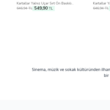
Kartallar Yalnız Uçar Sırt Ön Baskılı
Kartallar Y
549,90
646,94
TL
646,94
TL
Oversize Tişört
TL
Tişört
Sinema, müzik ve sokak kültüründen ilha
bir