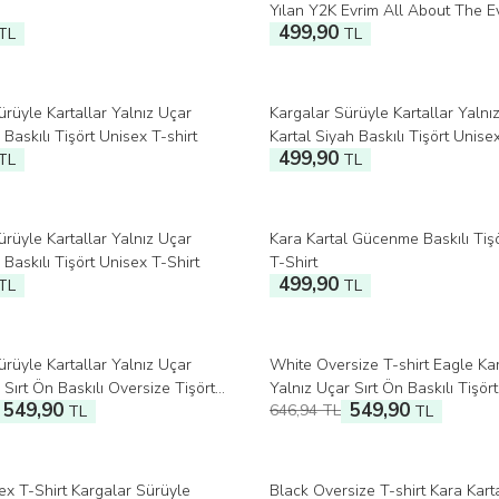
Yılan Y2K Evrim All About The E
499,90
TL
TL
ürüyle Kartallar Yalnız Uçar
Kargalar Sürüyle Kartallar Yalnı
 Baskılı Tişört Unisex T-shirt
Kartal Siyah Baskılı Tişört Unisex
499,90
TL
TL
ürüyle Kartallar Yalnız Uçar
Kara Kartal Gücenme Baskılı Tiş
 Baskılı Tişört Unisex T-Shirt
T-Shirt
499,90
TL
TL
ürüyle Kartallar Yalnız Uçar
White Oversize T-shirt Eagle Kar
%
15
İndirim
 Sırt Ön Baskılı Oversize Tişört
Yalnız Uçar Sırt Ön Baskılı Tişör
549,90
549,90
646,94
TL
hirt
TL
Shirt
TL
ex T-Shirt Kargalar Sürüyle
Black Oversize T-shirt Kara Kart
%
15
İndirim