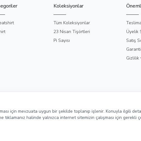
egoriler
Koleksiyonlar
Önemli
atshirt
Tüm Koleksiyonlar
Teslima
irt
23 Nisan Tişörtleri
Üyelik
Pi Sayısı
Satış S
Garanti
Gizlili
ulması için mevzuata uygun bir şekilde toplanıp işlenir. Konuyla ilgili deta
 tıklamanız halinde yalnızca internet sitemizin çalışması için gerekli ç