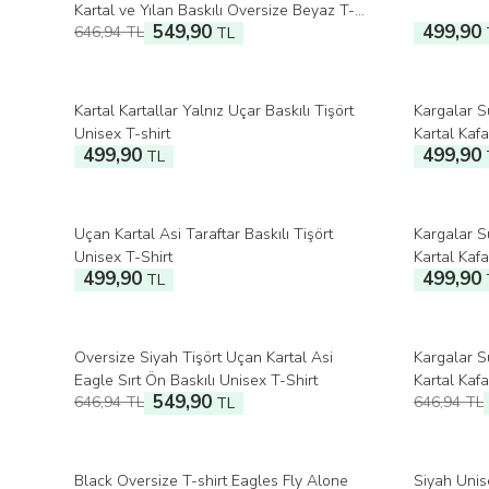
Kartal ve Yılan Baskılı Oversize Beyaz T-
549,90
499,90
646,94
TL
shirt
TL
Kartal Kartallar Yalnız Uçar Baskılı Tişört
Kargalar S
Unisex T-shirt
Kartal Kafa
499,90
499,90
TL
Uçan Kartal Asi Taraftar Baskılı Tişört
Kargalar S
Unisex T-Shirt
Kartal Kafa
499,90
499,90
TL
Oversize Siyah Tişört Uçan Kartal Asi
Kargalar S
%
15
İndirim
%
15
İndirim
Eagle Sırt Ön Baskılı Unisex T-Shirt
Kartal Kafa
549,90
646,94
TL
646,94
TL
TL
Unisex T-S
Black Oversize T-shirt Eagles Fly Alone
Siyah Unis
%
15
İndirim
%
15
İndirim