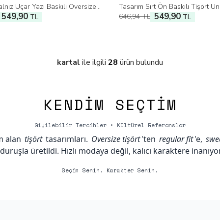
alnız Uçar Yazı Baskılı Oversize
Tasarım Sırt Ön Baskılı Tişört Un
549,90
549,90
646,94
TL
TL
Shirt
TL
kartal
ile ilgili
28
ürün bulundu
KENDIM SEÇTIM
Giyilebilir Tercihler • Kültürel Referanslar
m alan
tişört
tasarımları.
Oversize tişört
'ten
regular fit
'e,
swea
 duruşla üretildi. Hızlı modaya değil, kalıcı karaktere inanıyo
Seçim Senin. Karakter Senin.