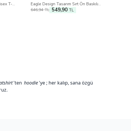
isex T-
Eagle Design Tasarım Sırt Ön Baskılı
549,90
646,94
TL
Unisex T-Shirt
TL
tshirt
'ten
hoodie
'ye ; her kalıp, sana özgü
ruz.