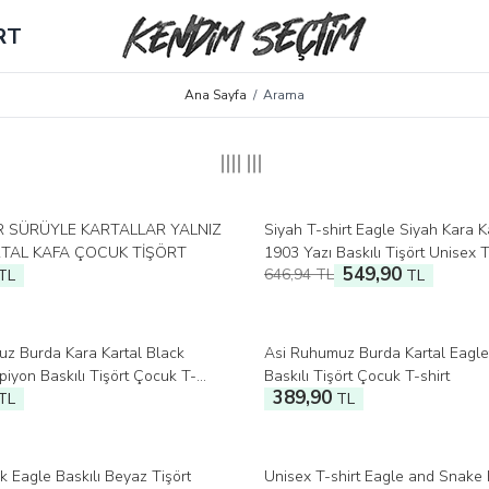
RT
Ana Sayfa
/
Arama
 SÜRÜYLE KARTALLAR YALNIZ
Siyah T-shirt Eagle Siyah Kara K
%
15
İndirim
TAL KAFA ÇOCUK TİŞÖRT
1903 Yazı Baskılı Tişört Unisex T
549,90
646,94
TL
TL
TL
z Burda Kara Kartal Black
Asi Ruhumuz Burda Kartal Eagl
iyon Baskılı Tişört Çocuk T-
Baskılı Tişört Çocuk T-shirt
389,90
TL
TL
k Eagle Baskılı Beyaz Tişört
Unisex T-shirt Eagle and Snake 