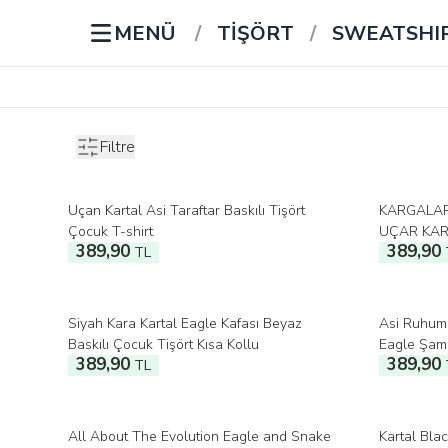
MENÜ
/
TİŞÖRT
/
SWEATSHI
Filtre
Uçan Kartal Asi Taraftar Baskılı Tişört
KARGALAR
Çocuk T-shirt
UÇAR KAR
389,90
389,90
TL
Siyah Kara Kartal Eagle Kafası Beyaz
Asi Ruhumu
Baskılı Çocuk Tişört Kısa Kollu
Eagle Şamp
389,90
389,90
TL
shirt
All About The Evolution Eagle and Snake
Kartal Blac
%
15
İndirim